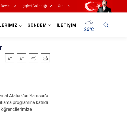
-Devlet
İçişleri Bakanlığı
Ordu
LERİMİZ
GÜNDEM
İLETİŞİM
26
°C
r
Kabadüz
Kabataş
Korgan
mal Atatürk'ün Samsun'a
tlama programına katıldı.
Kumru
 öğrencilerimize
Mesudiye
Perşembe