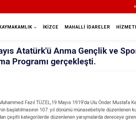
e
KAYMAKAMLIK
İKİZCE
MAHALLİ İDARELER
HİZMET
Ordu
ayıs Atatürk'ü Anma Gençlik ve Spo
ma Programı gerçekleşti.
Akkuş
Aybastı
Çamaş
Muhammed Fazıl TÜZEL,19 Mayıs 1919'da Ulu Önder Mustafa Ke
enin başlatılmasının 107. yıl dönümü münasebetiyle düzenlenen ku
Çatalpınar
an çeşitli kategorilerde düzenlenen yarışmalarda dereceye giren
Çaybaşı
Fatsa