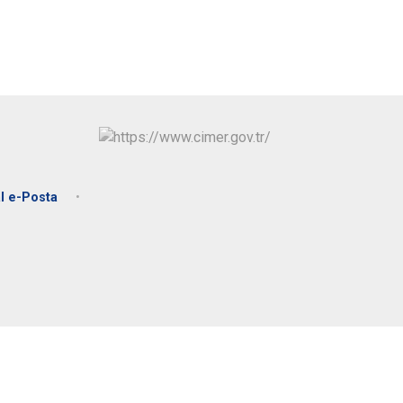
Ulubey
Ünye
Altınordu
l e-Posta